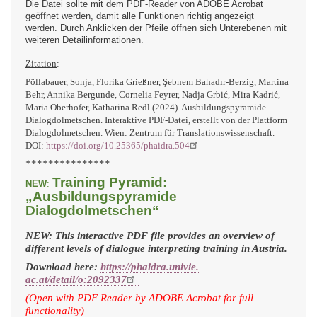
Die Datei sollte mit dem PDF-Reader von ADOBE Acrobat
geöffnet werden, damit alle Funktionen richtig angezeigt
werden
.
Durch Anklicken der Pfeile öffnen sich Unterebenen mit
weiteren Detailinformationen.
Zitation
:
Pöllabauer, Sonja, Florika Grießner, Şebnem
Bahadır-Berzig, Martina
Behr, Annika Bergunde, Cornelia Feyrer, Nadja Grbić, Mira
Kadrić,
Maria
Oberhofer, Katharina Redl (2024). Ausbildungspyramide
Dialogdolmetschen. Interaktive PDF-Datei, erstellt von der Plattform
Dialogdolmetschen. Wien: Zentrum für Translationswissenschaft.
DOI:
https://doi.org/10.25365/
phaidra.504
***************
Training Pyramid:
NEW
:
„Ausbildungspyramide
Dialogdolmetschen“
NEW: This interactive PDF file provides an overview of
different levels of dialogue interpreting training in Austria.
Download here:
https://phaidra.univie.
ac.at/detail/o:2092337
(Open with PDF Reader by ADOBE Acrobat for full
functionality)